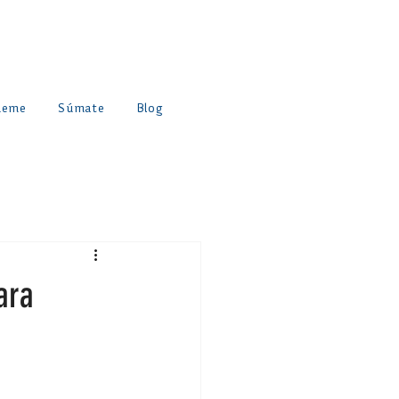
ueme
Súmate
Blog
ara