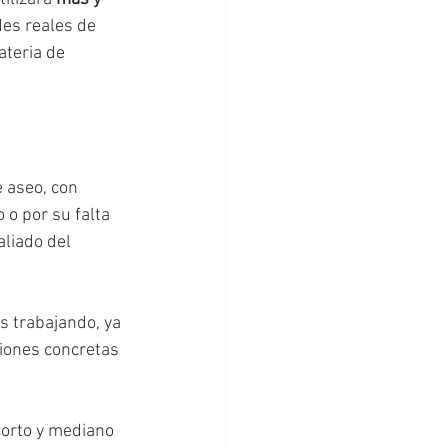
des reales de 
teria de 
 aseo, con 
 o por su falta 
liado del 
 trabajando, ya 
iones concretas 
corto y mediano 