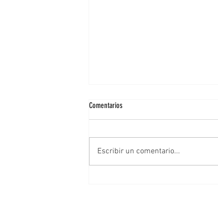
Comentarios
Escribir un comentario...
Rodrigo Wainraihgt y Alejandro Santana
tuvieron un multitudinario cierre de
campaña