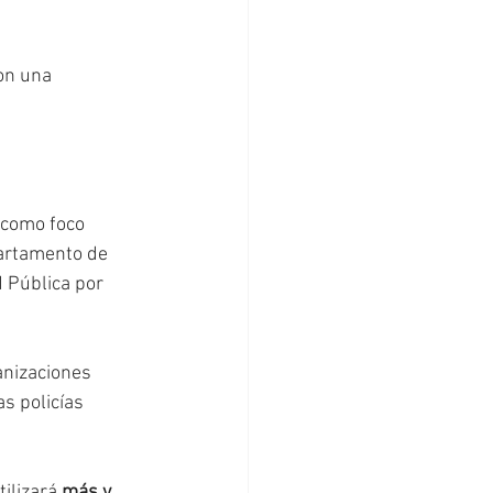
con una 
 como foco 
partamento de 
 Pública por 
anizaciones 
s policías 
ilizará 
más y 