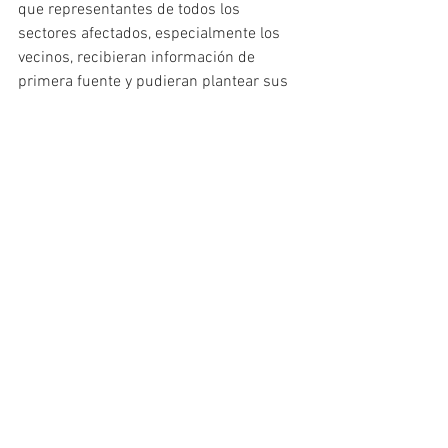
que representantes de todos los 
sectores afectados, especialmente los 
vecinos, recibieran información de 
primera fuente y pudieran plantear sus 
necesidades.
"Hay un compromiso de parte de las 
autoridades, Senapred y el Serviu que 
es la parte técnica, de que de aquí a un 
mes debería estar esta solución 
provisoria para tráfico vehicular menor y 
liviano. Y también aprovechamos de 
plantear nuestra preocupación por 
medidas de mitigación como paraderos, 
baños o una pasarela techada para los 
vecinos", señaló.
Manuel Bagnara
, gerente general de 
Armasur, manifestó la disposición de la 