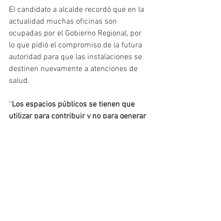
El candidato a alcalde recordó que en la 
actualidad muchas oficinas son 
ocupadas por el Gobierno Regional, por 
lo que pidió el compromiso de la futura 
autoridad para que las instalaciones se 
destinen nuevamente a atenciones de 
salud. 
“
Los espacios públicos se tienen que 
utilizar para contribuir y no para generar 
gastos innecesarios
. Vamos a trabajar 
para que desde el Gobierno Regional 
podamos aportar al bienestar y también 
a la salud pública”, expresó Santana.
“
Es un compromiso para Puerto Montt, 
desde la municipalidad y el Gobierno 
Regional
”, manifestaron los candidatos.