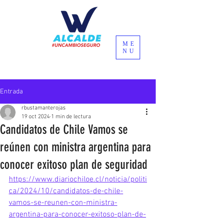
ME
NU
Entrada
rbustamanterojas
19 oct 2024
1 min de lectura
Candidatos de Chile Vamos se
reúnen con ministra argentina para
conocer exitoso plan de seguridad
https://www.diariochiloe.cl/noticia/politi
ca/2024/10/candidatos-de-chile-
vamos-se-reunen-con-ministra-
argentina-para-conocer-exitoso-plan-de-